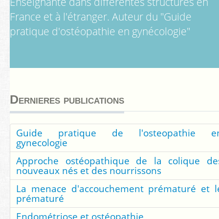
Enseignante dans différentes structures en
Contact
France et à l'étranger. Auteur du "Guide
pratique d'ostéopathie en gynécologie"
Rechercher
Dernieres publications
Guide pratique de l'osteopathie e
gynecologie
Approche ostéopathique de la colique de
nouveaux nés et des nourrissons
La menace d'accouchement prématuré et l
prématuré
Endométriose et ostéopathie