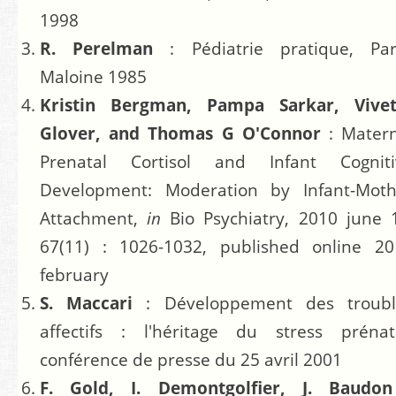
1998
R. Perelman
: Pédiatrie pratique, Par
Maloine 1985
Kristin Bergman, Pampa Sarkar, Vivet
Glover, and Thomas G O'Connor
:
Matern
Prenatal Cortisol and Infant Cogniti
Development: Moderation by Infant-Moth
Attachment,
in
Bio Psychiatry, 2010 june 
67(11) : 1026-1032, published online 20
february
S. Maccari
:
Développement des troubl
affectifs : l'héritage du stress prénata
conférence de presse du 25 avril 2001
F. Gold, I. Demontgolfier, J. Baud