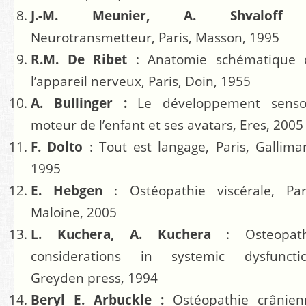
J.-M. Meunier, A. Shvalof
Neurotransmetteur, Paris, Masson, 1995
R.M. De Ribet
: Anatomie schématique 
l’appareil nerveux, Paris, Doin, 1955
A.
Bullinger :
Le développement sensor
moteur de l’enfant et ses avatars,
Eres, 2005
F. Dolto
: Tout est langage, Paris, Gallima
1995
E. Hebgen
: Ostéopathie viscérale, Pari
Maloine, 2005
L. Kuchera, A. Kuchera
: Osteopath
considerations in systemic dysfunctio
Greyden press, 1994
Beryl E. Arbuckle :
Ostéopathie crânien