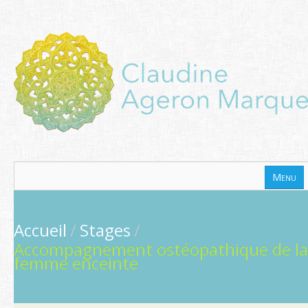
Menu
Accueil
Accueil
/
Stages
/
Publications
Accompagnement ostéopathique de la
Stages
femme enceinte
Qualiopi