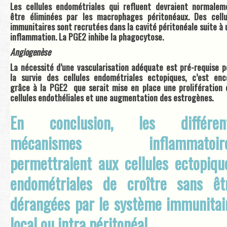
Les cellules endométriales qui refluent devraient normalem
être éliminées par les macrophages péritonéaux. Des cellu
immunitaires sont recrutées dans la cavité péritonéale suite à 
inflammation. La PGE2 inhibe la phagocytose.
Angiogenèse
La nécessité d’une vascularisation adéquate est pré-requise p
la survie des cellules endométriales ectopiques, c’est enc
grâce à la PGE2 que serait mise en place une prolifération 
cellules endothéliales et une augmentation des estrogènes.
En conclusion, les différen
mécanismes inflammatoir
permettraient aux cellules ectopiqu
endométriales de croître sans êt
dérangées par le système immunitai
local ou intra péritonéal.