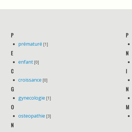
P
P
prématuré
[1]
E
N
enfant
[0]
C
I
croissance
[0]
G
N
gynecologie
[1]
O
M
osteopathie
[3]
N