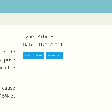
Type : Articles
Date : 01/01/2011
érêt de
accouchement
prématuré
a prise
e et le
e cause
 15% et