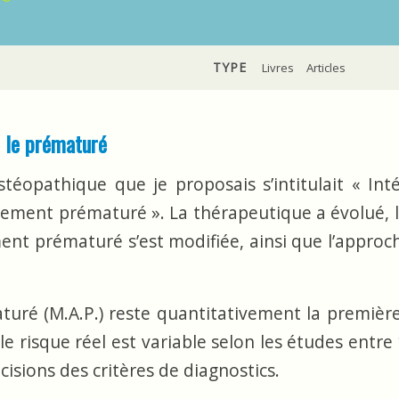
TYPE
Livres
Articles
 le prématuré
téopathique que je proposais s’intitulait « Int
ement prématuré ». La thérapeutique a évolué, l
nt prématuré s’est modifiée, ainsi que l’approch
uré (M.A.P.) reste quantitativement la premièr
le risque réel est variable selon les études entre
isions des critères de diagnostics.