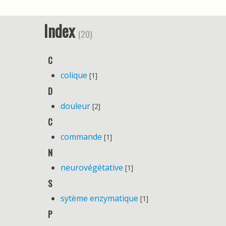
Index
(20)
C
colique
[1]
D
douleur
[2]
C
commande
[1]
N
neurovégétative
[1]
S
sytème enzymatique
[1]
P